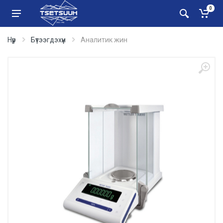
0
Нүүр
Бүтээгдэхүүн
Аналитик жин