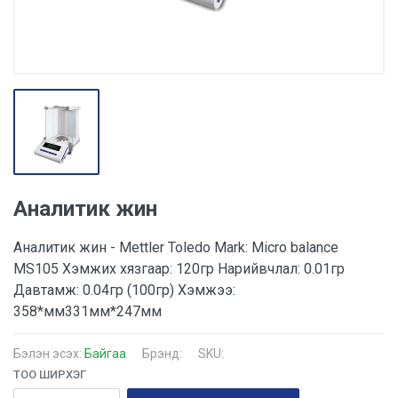
Аналитик жин
Аналитик жин - Mettler Toledo Mark: Micro balance
MS105 Хэмжих хязгаар: 120гр Нарийвчлал: 0.01гр
Давтамж: 0.04гр (100гр) Хэмжээ:
358*мм331мм*247мм
Бэлэн эсэх:
Байгаа
Брэнд:
SKU:
ТОО ШИРХЭГ