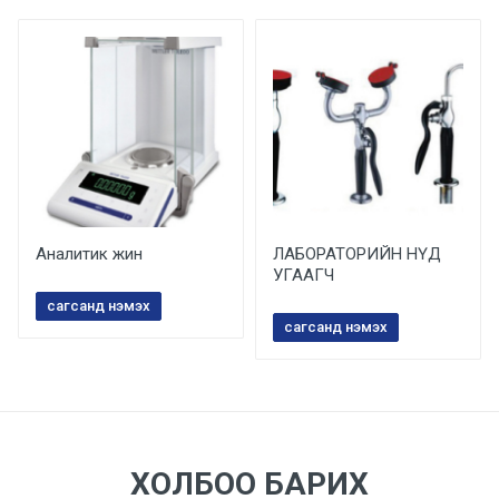
Давтамж: 0.04гр (100гр) Хэмжээ:
358*мм331мм*247мм
Аналитик жин
ЛАБОРАТОРИЙН НҮД
УГААГЧ
сагсанд нэмэх
сагсанд нэмэх
ХОЛБОО БАРИХ