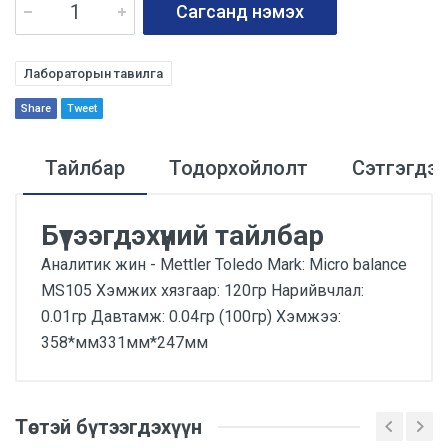
Сагсанд нэмэх
Лабораторын тавилга
Share
Tweet
Тайлбар
Тодорхойлолт
Сэтгэгдэ
Бүтээгдэхүүний тайлбар
Аналитик жин - Mettler Toledo Mark: Micro balance
MS105 Хэмжих хязгаар: 120гр Нарийвчлал:
0.01гр Давтамж: 0.04гр (100гр) Хэмжээ:
358*мм331мм*247мм
Сэтгэгдэл
Төстэй бүтээгдэхүүн
Аналитик жин - Mettler Toledo Mark: Micro balance
MS105 Хэмжих хязгаар: 120гр Нарийвчлал: 0.01гр