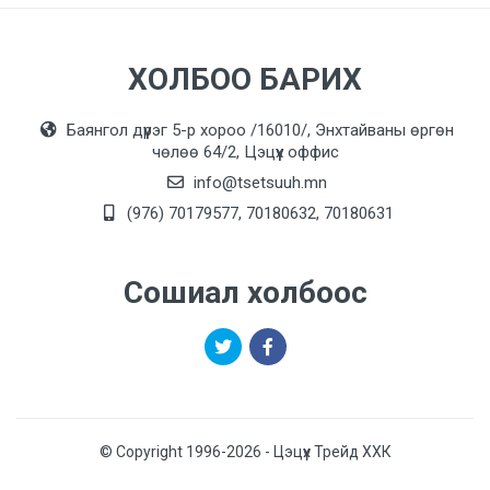
ХОЛБОО БАРИХ
Баянгол дүүрэг 5-р хороо /16010/, Энхтайваны өргөн
чөлөө 64/2, Цэцүүх оффис
info@tsetsuuh.mn
(976) 70179577, 70180632, 70180631
Сошиал холбоос
© Copyright 1996-2026 - Цэцүүх Трейд ХХК