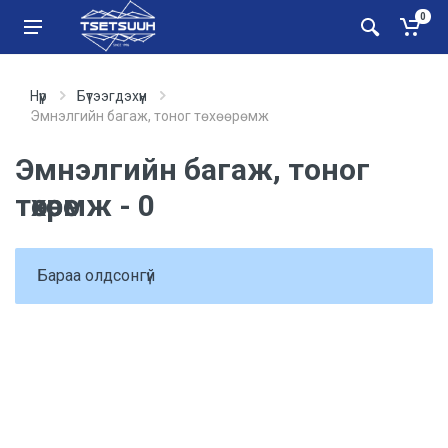
0
Нүүр
Бүтээгдэхүүн
Эмнэлгийн багаж, тоног төхөөрөмж
Эмнэлгийн багаж, тоног
төхөөрөмж - 0
Бараа олдсонгүй