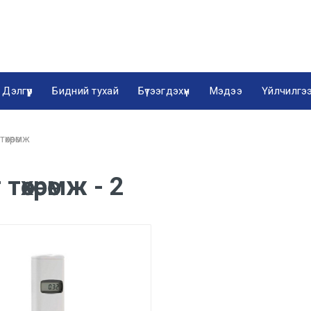
Дэлгүүр
Бидний тухай
Бүтээгдэхүүн
Мэдээ
Үйлчилгэ
хөөрөмж
хөөрөмж - 2