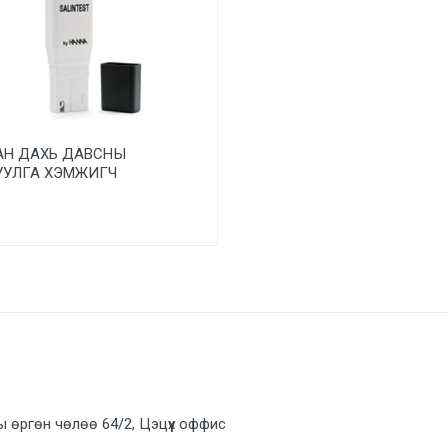
АН ДАХЬ ДАВСНЫ
УУЛГА ХЭМЖИГЧ
ы өргөн чөлөө 64/2, Цэцүүх оффис