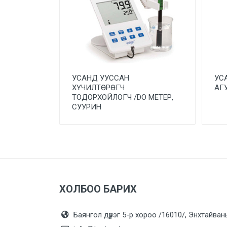
УСАНД УУССАН
УС
ХҮЧИЛТӨРӨГЧ
АГ
ТОДОРХОЙЛОГЧ /DО МЕТЕР,
СУУРИН
ХОЛБОО БАРИХ
Баянгол дүүрэг 5-р хороо /16010/, Энхтайван