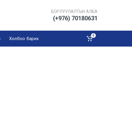
БОРЛУУЛАЛТЫН АЛБА
(+976) 70180631
0
э
Холбоо барих