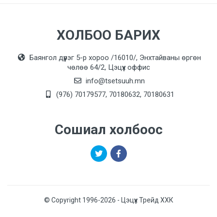
ХОЛБОО БАРИХ
Баянгол дүүрэг 5-р хороо /16010/, Энхтайваны өргөн
чөлөө 64/2, Цэцүүх оффис
info@tsetsuuh.mn
(976) 70179577, 70180632, 70180631
Сошиал холбоос
© Copyright 1996-2026 - Цэцүүх Трейд ХХК