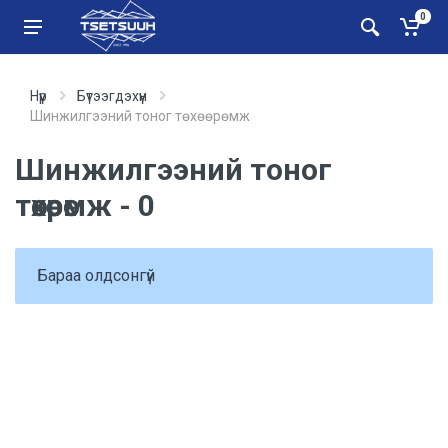
0
Нүүр
Бүтээгдэхүүн
Шинжилгээний тоног төхөөрөмж
Шинжилгээний тоног
төхөөрөмж - 0
Бараа олдсонгүй