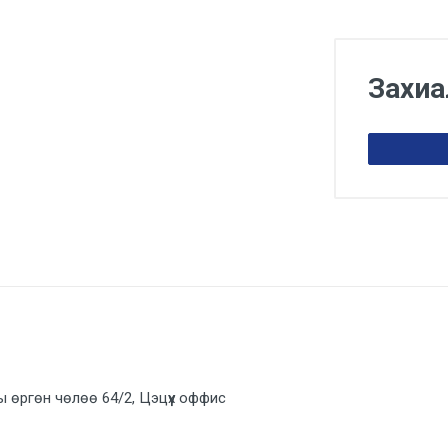
Захиа
ы өргөн чөлөө 64/2, Цэцүүх оффис