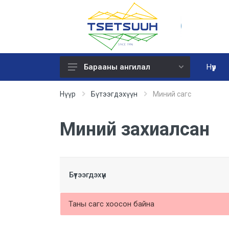
Нүүр
Барааны ангилал
Химийн бодис урвалж
Нүүр
Бүтээгдэхүүн
Миний сагс
Хөдөлмөр хамгаалал
Миний захиалсан
Лабораторын шил сав
Лабораторын тавилга
Лабораторын тоног төхөөрөмж
Бүтээгдэхүүн
Эмнэлгийн багаж, тоног төхөөрөмж
Таны сагс хоосон байна