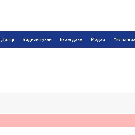
Дэлгүүр
Бидний тухай
Бүтээгдэхүүн
Мэдээ
Үйлчилгэ