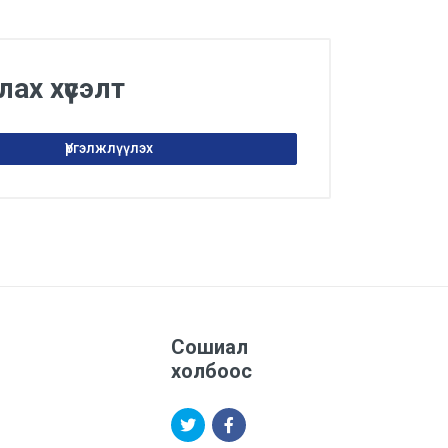
лах хүсэлт
Үргэлжлүүлэх
Сошиал
холбоос