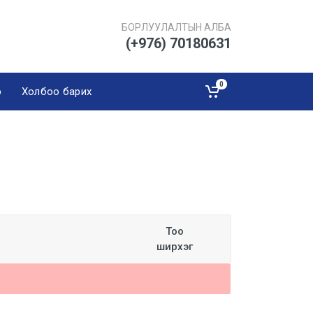
БОРЛУУЛАЛТЫН АЛБА
(+976) 70180631
0
э
Холбоо барих
Тоо
ширхэг